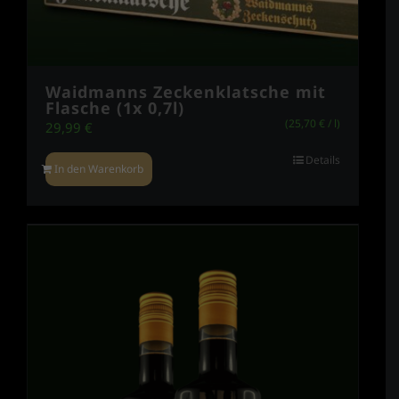
Waidmanns Zeckenklatsche mit
Flasche (1x 0,7l)
(
25,70
€
/
l
)
29,99
€
Details
In den Warenkorb