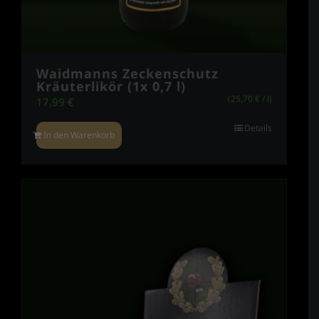
Waidmanns Zeckenschutz
Kräuterlikör (1x 0,7 l)
(
25,70
€
/
l
)
17,99
€
Details
In den Warenkorb