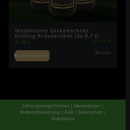
Waidmanns Zeckenschutz
Drilling Kräuterlikör (3x 0,7 l)
(
21,90
€
/
l
)
45,99
€
Details
In den Warenkorb
Zahlungsmöglichkeiten
|
Versandarten
|
Widerrufsbelehrung
|
AGB
|
Datenschutz
|
Impressum