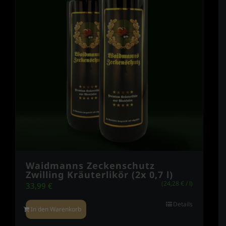
Waidmanns Zeckenschutz
Zwilling Kräuterlikör (2x 0,7 l)
(
24,28
€
/
l
)
33,99
€
Details
In den Warenkorb