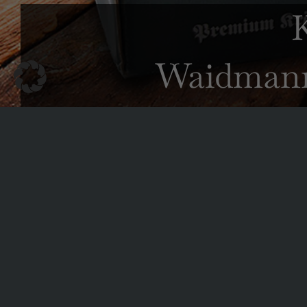
Waidmann
Runa UG (haftungsbeschränkt)
Robin Künnemann
Austum 33
48282 Emsdetten
T. 02572 840 50 54
info@waidmanns-zeckenschutz.de
JETZT IM WAIDMANNS-SHOP BESTE