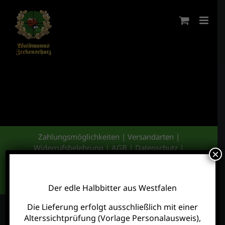
Zum
Inhalt
springen
Zahlungsmöglichkeiten
|
Versandarten
|
Widerrufsbelehrung
|
AGB
|
Datenschutz
|
×
Impressum
Waidmann’s Zeckenschutz
Der edle Halbbitter aus Westfalen
Die Lieferung erfolgt ausschließlich mit einer
Alle Preise inkl. der gesetzlichen MwSt.
Alterssichtprüfung (Vorlage Personalausweis),