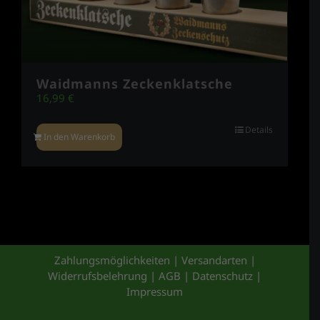
Waidmanns Zeckenklatsche
16,99
€
Details
In den Warenkorb
Zahlungsmöglichkeiten
|
Versandarten
|
Widerrufsbelehrung
|
AGB
|
Datenschutz
|
Impressum