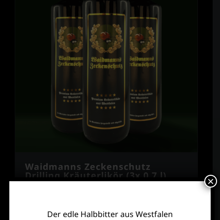
Waidmanns Zeckenschutz
Drilling Kräuterlikör (3x 0,7 l)
×
(
21,90
€
/
l
)
45,99
€
Waidmann’s Zeckenschutz
Details
In den Warenkorb
Der edle Halbbitter aus Westfalen