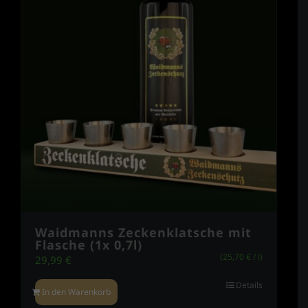
Waidmanns Zeckenklatsche mit
Flasche (1x 0,7l)
(
25,70
€
/
l
)
29,99
€
Details
In den Warenkorb