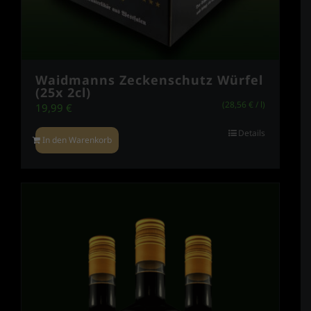
Waidmanns Zeckenschutz Würfel
(25x 2cl)
(
28,56
€
/
l
)
19,99
€
Details
In den Warenkorb