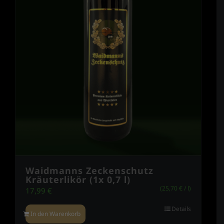
Waidmanns Zeckenschutz
Kräuterlikör (1x 0,7 l)
(
25,70
€
/
l
)
17,99
€
Details
In den Warenkorb