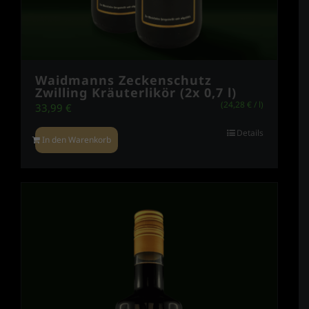
Waidmanns Zeckenschutz
Zwilling Kräuterlikör (2x 0,7 l)
(
24,28
€
/
l
)
33,99
€
Details
In den Warenkorb